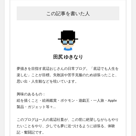
この記事を書いた人
田尻 ゆきなり
夢描きを目指す底辺おじさんの日常ブログ。「底辺でも人生を
楽しむ」ことが目標。失敗談や苦手克服のため頑張ったこと、
思い出・人生観などを呟いています。
興味のあるもの：
絵を描くこと・絵画鑑賞・ポケモン・遊戯王・一人旅・Apple
製品・ガジェット等々…
このブログは一人の底辺社畜が、この世に絶望しながらもやり
たいことをやり、少しでも夢に近づけるように頑張る、体験
記・奮闘記です。