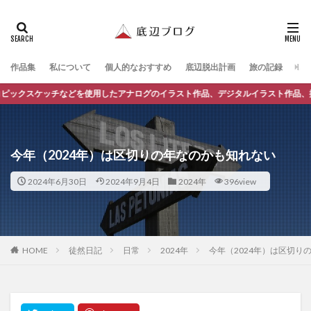
作品集
私について
個人的なおすすめ
底辺脱出計画
旅の記録
レ
などを使用したアナログのイラスト作品、デジタルイラスト作品、撮影した写真集な
今年（2024年）は区切りの年なのかも知れない
2024年6月30日
2024年9月4日
2024年
396view
徒然日記
日常
2024年
今年（2024年）は区切り
HOME