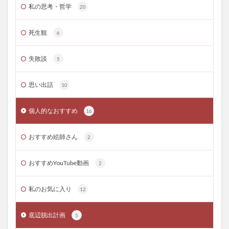
私の思考・哲学
20
死生観
6
失敗談
5
思い出話
10
個人的なおすすめ
16
おすすめ絵師さん
2
おすすめYouTube動画
2
私のお気に入り
12
底辺脱出計画
5