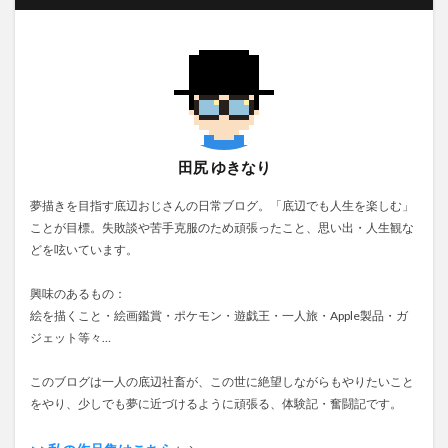
田尻 ゆきなり
夢描きを目指す底辺おじさんの日常ブログ。「底辺でも人生を楽しむ」
ことが目標。失敗談や苦手克服のため頑張ったこと、思い出・人生観な
どを呟いています。
興味のあるもの：
絵を描くこと・絵画鑑賞・ポケモン・遊戯王・一人旅・Apple製品・ガ
ジェット等々…
このブログは一人の底辺社畜が、この世に絶望しながらもやりたいこと
をやり、少しでも夢に近づけるように頑張る、体験記・奮闘記です。