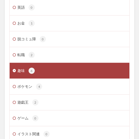
英語
0
お金
1
脱コミュ障
0
転職
2
趣味
6
ポケモン
4
遊戯王
2
ゲーム
0
イラスト関連
0