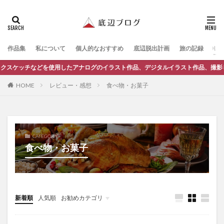
作品集
私について
個人的なおすすめ
底辺脱出計画
旅の記録
レ
などを使用したアナログのイラスト作品、デジタルイラスト作品、撮影した写真集な
レビュー・感想
食べ物・お菓子
HOME
CATEGORY
食べ物・お菓子
新着順
人気順
お勧めカテゴリ
底辺脱出計画