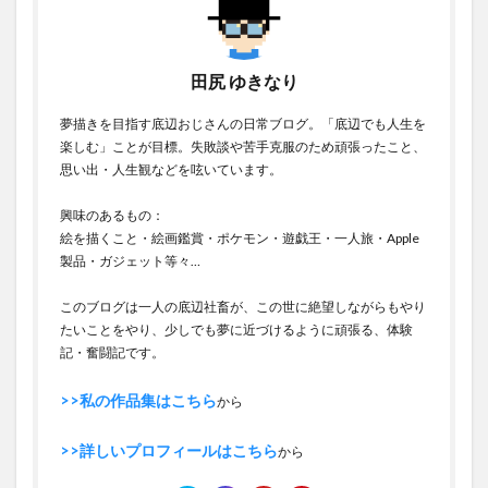
田尻 ゆきなり
夢描きを目指す底辺おじさんの日常ブログ。「底辺でも人生を
楽しむ」ことが目標。失敗談や苦手克服のため頑張ったこと、
思い出・人生観などを呟いています。
興味のあるもの：
絵を描くこと・絵画鑑賞・ポケモン・遊戯王・一人旅・Apple
製品・ガジェット等々…
このブログは一人の底辺社畜が、この世に絶望しながらもやり
たいことをやり、少しでも夢に近づけるように頑張る、体験
記・奮闘記です。
>>私の作品集はこちら
から
>>詳しいプロフィールはこちら
から