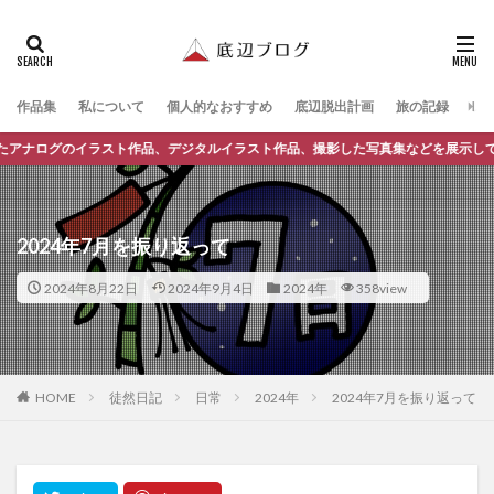
作品集
私について
個人的なおすすめ
底辺脱出計画
旅の記録
レ
スト作品、デジタルイラスト作品、撮影した写真集などを展示しています！
2024年7月を振り返って
2024年8月22日
2024年9月4日
2024年
358view
徒然日記
日常
2024年
2024年7月を振り返って
HOME