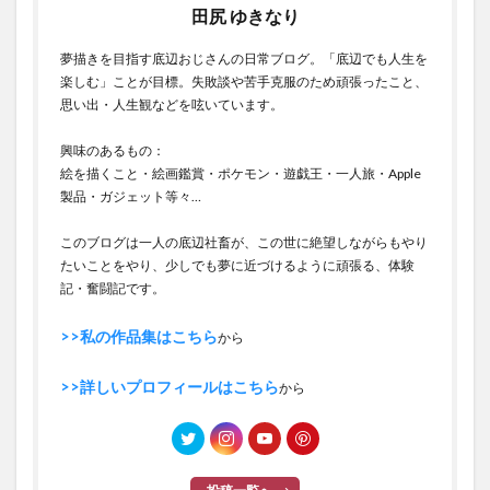
田尻 ゆきなり
夢描きを目指す底辺おじさんの日常ブログ。「底辺でも人生を
楽しむ」ことが目標。失敗談や苦手克服のため頑張ったこと、
思い出・人生観などを呟いています。
興味のあるもの：
絵を描くこと・絵画鑑賞・ポケモン・遊戯王・一人旅・Apple
製品・ガジェット等々…
このブログは一人の底辺社畜が、この世に絶望しながらもやり
たいことをやり、少しでも夢に近づけるように頑張る、体験
記・奮闘記です。
>>私の作品集はこちら
から
>>詳しいプロフィールはこちら
から