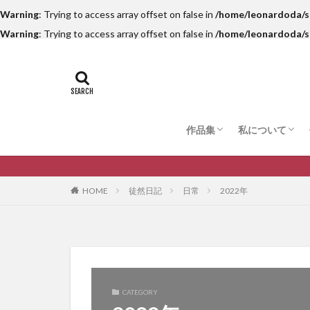
Warning
: Trying to access array offset on false in
/home/leonardoda/s
Warning
: Trying to access array offset on false in
/home/leonardoda/s
作品集
私について
絵の作品
写真の作品
詩の作品
私の歩んでき
私の思考・哲
死生観
失敗談
思い出話
徒然日記
日常
2022年
HOME
CATEGORY