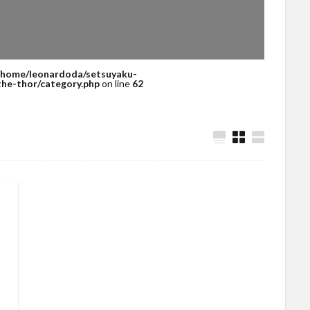
/home/leonardoda/setsuyaku-
he-thor/category.php
on line
62