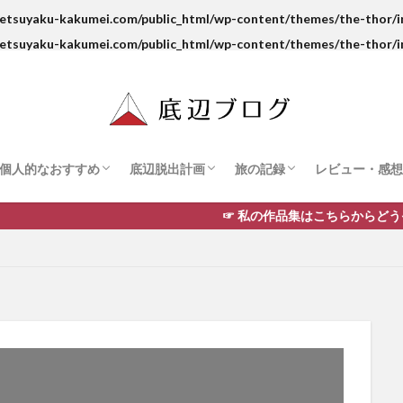
etsuyaku-kakumei.com/public_html/wp-content/themes/the-thor/in
etsuyaku-kakumei.com/public_html/wp-content/themes/the-thor/in
個人的なおすすめ
底辺脱出計画
旅の記録
レビュー・感想
た道
学
私のお気に入り
おすすめYouTube動画
おすすめ絵師さん
お金
転職
脱コミュ障
英語
巡った美術館
岩手県
宮城県
青森県
秋田県
福島県
北海道
栃木県
東京
京都
フィリピン
マンガ
アニメ
映画・ドラマ
書評
食べ物・お菓
お酒
☞ 私の作品集はこちらからどうぞ！☜ 油絵・