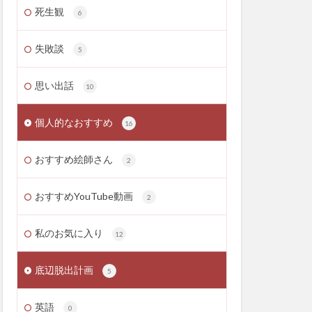
死生観
6
失敗談
5
思い出話
10
個人的なおすすめ
16
おすすめ絵師さん
2
おすすめYouTube動画
2
私のお気に入り
12
底辺脱出計画
5
英語
0