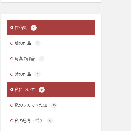
作品集
4
絵の作品
1
写真の作品
1
詩の作品
2
私について
46
私の歩んできた道
10
私の思考・哲学
20