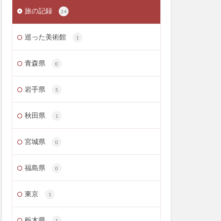
旅の記録
24
巡った美術館
1
青森県
0
岩手県
5
秋田県
1
宮城県
0
福島県
0
東京
1
栃木県
1