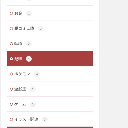
お金
1
脱コミュ障
0
転職
2
趣味
6
ポケモン
4
遊戯王
2
ゲーム
0
イラスト関連
0