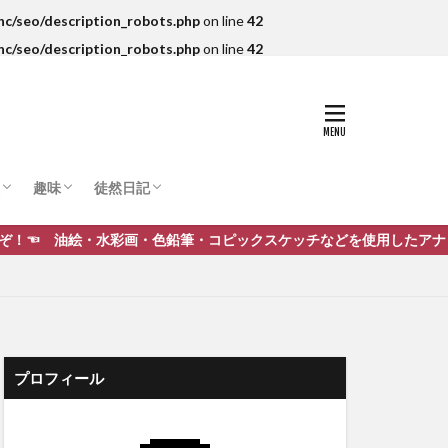
c/seo/description_robots.php
on line
42
c/seo/description_robots.php
on line
42
趣味
徒然日記
など
子
ポケモン
遊戯王
ゲーム
イラスト関連
日常
考えたこと
今話題のこと
水彩画・色鉛筆・コピックスケッチなどを使用したアナログのイラスト作
プロフィール