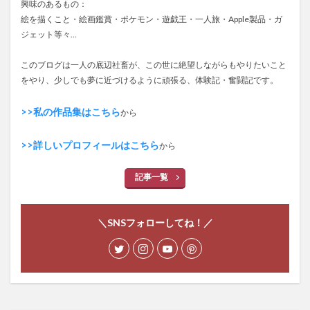
興味のあるもの：
絵を描くこと・絵画鑑賞・ポケモン・遊戯王・一人旅・Apple製品・ガ
ジェット等々…
このブログは一人の底辺社畜が、この世に絶望しながらもやりたいこと
をやり、少しでも夢に近づけるように頑張る、体験記・奮闘記です。
>>私の作品集はこちら
から
>>詳しいプロフィールはこちら
から
記事一覧
＼SNSフォローしてね！／