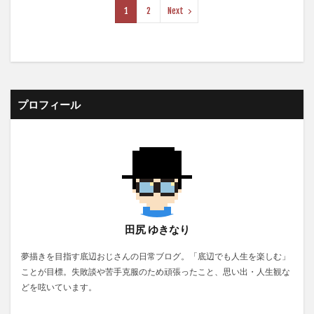
1
2
Next
プロフィール
田尻 ゆきなり
夢描きを目指す底辺おじさんの日常ブログ。「底辺でも人生を楽しむ」
ことが目標。失敗談や苦手克服のため頑張ったこと、思い出・人生観な
どを呟いています。