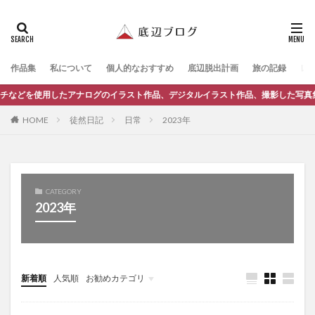
作品集
私について
個人的なおすすめ
底辺脱出計画
旅の記録
レ
したアナログのイラスト作品、デジタルイラスト作品、撮影した写真集などを展示し
徒然日記
日常
2023年
HOME
CATEGORY
2023年
新着順
人気順
お勧めカテゴリ
底辺脱出計画