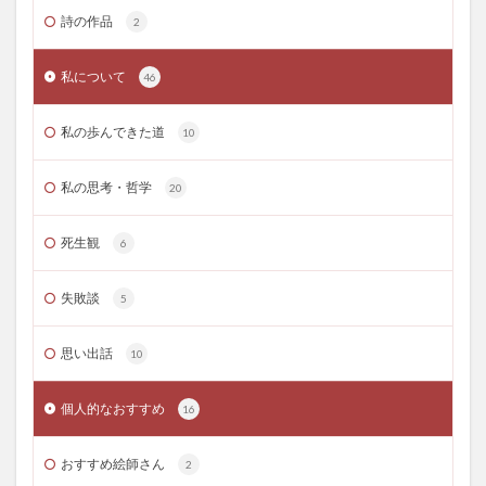
詩の作品
2
私について
46
私の歩んできた道
10
私の思考・哲学
20
死生観
6
失敗談
5
思い出話
10
個人的なおすすめ
16
おすすめ絵師さん
2