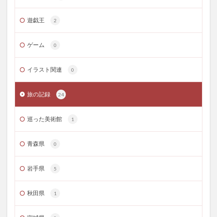
遊戯王
2
ゲーム
0
イラスト関連
0
旅の記録
24
巡った美術館
1
青森県
0
岩手県
5
秋田県
1