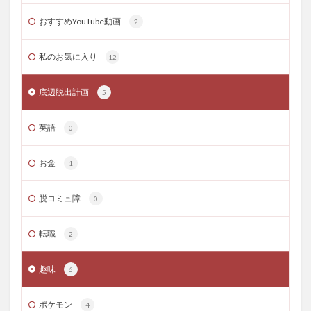
おすすめYouTube動画
2
私のお気に入り
12
底辺脱出計画
5
英語
0
お金
1
脱コミュ障
0
転職
2
趣味
6
ポケモン
4