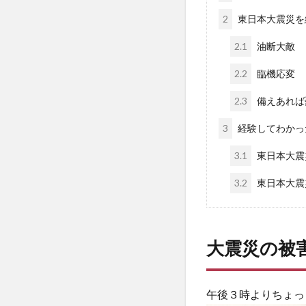
2
東日本大震災を
2.1
油断大敵
2.2
臨機応変
2.3
備えあれば
3
経験してわかっ
3.1
東日本大震
3.2
東日本大震
大震災の被
午後３時よりちょっ