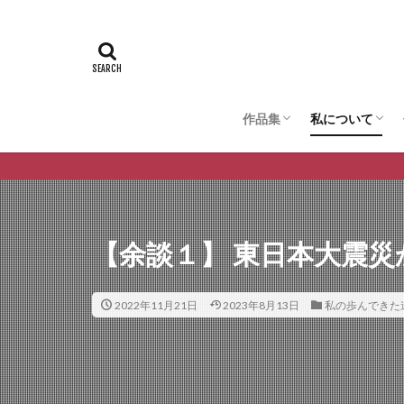
作品集
私について
絵の作品
写真の作品
詩の作品
私の歩んでき
私の思考・哲
死生観
失敗談
思い出話
【余談１】 東日本大震災
2022年11月21日
2023年8月13日
私の歩んできた