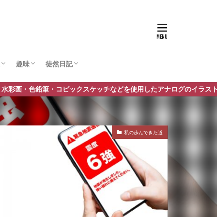
趣味
徒然日記
など
子
ポケモン
遊戯王
ゲーム
イラスト関連
日常
考えたこと
今話題のこと
ックスケッチなどを使用したアナログのイラスト作品、デジタルイラス
私の歩んできた道