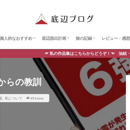
個人的なおすすめ
底辺脱出計画
旅の記録
レビュー・感想
た道
学
私のお気に入り
おすすめYouTube動画
おすすめ絵師さん
お金
転職
脱コミュ障
英語
巡った美術館
岩手県
宮城県
青森県
秋田県
福島県
北海道
栃木県
東京
京都
フィリピン
マンガ
アニメ
映画・ドラマ
書評
食べ物・お菓
お酒
☞ 私の作品集はこちらからどうぞ！☜ 油絵・水彩画・色鉛筆・コピ
からの教訓
道
,
私について
491view