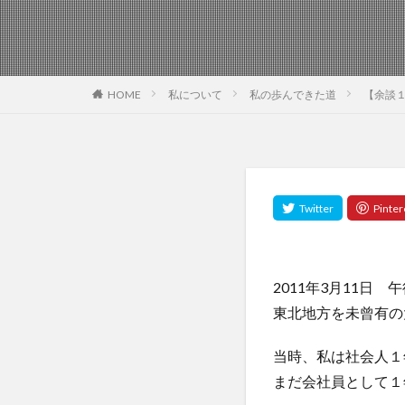
私について
私の歩んできた道
【余談１
HOME
2011年3月11日 
東北地方を未曾有の
当時、私は社会人１
まだ会社員として１