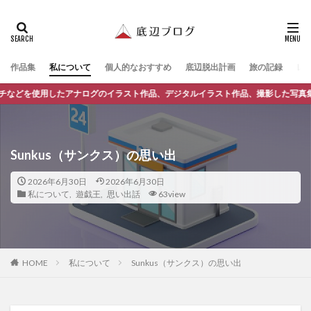
作品集
私について
個人的なおすすめ
底辺脱出計画
旅の記録
レ
たアナログのイラスト作品、デジタルイラスト作品、撮影した写真集などを展示して
Sunkus（サンクス）の思い出
2026年6月30日
2026年6月30日
私について
,
遊戯王
,
思い出話
63view
私について
Sunkus（サンクス）の思い出
HOME