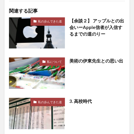
関連する記事
【余談２】 アップルとの出
私の歩んできた道
会いーApple信者が入信す
るまでの道のりー
美術の伊東先生との思い出
私について
3. 高校時代
私の歩んできた道